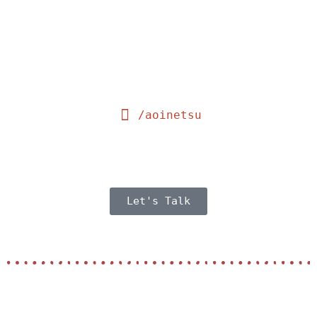
/aoinetsu
Let's Talk